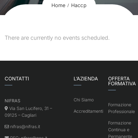
Home
Haccp
There are currently no events scheduled.
CONTATTI
L’AZIENDA
OFFERTA
FORMATIVA
Chi Siamo
NIFRAS
Formazione
Via San Lucifero, 31 –
Accreditamenti
Professionale
09125 – Cagliari
Formazione
nifras@nifras.it
Continua e
Permanente
PEC:
nifras@pec.it