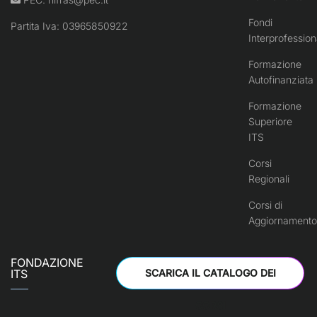
Fondi
Partita Iva: 03965850922
Interprofession
Formazione
Autofinanziata
Formazione
Superiore
ITS
Corsi
Regionali
Corsi di
Aggiornamento
FONDAZIONE
ITS
SCARICA IL CATALOGO DEI
CORSI