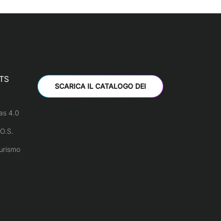
TS
SCARICA IL CATALOGO DEI
CORSI
as 4.0
O.S.
urismo