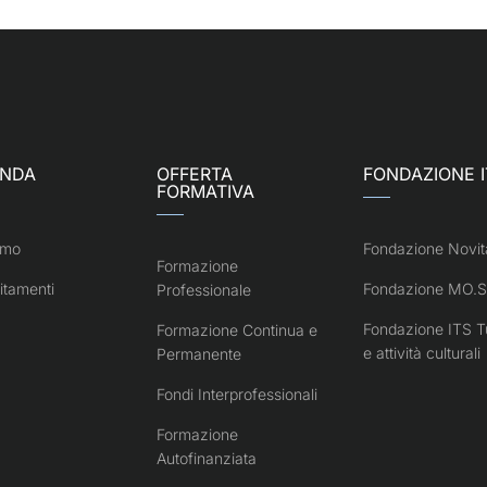
ENDA
OFFERTA
FONDAZIONE I
FORMATIVA
amo
Fondazione Novit
Formazione
itamenti
Fondazione MO.S
Professionale
Fondazione ITS T
Formazione Continua e
e attività culturali
Permanente
Fondi Interprofessionali
Formazione
Autofinanziata