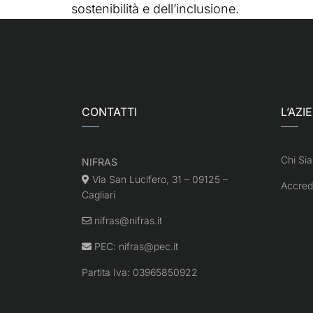
sostenibilità e dell’inclusione.
CONTATTI
L’AZI
Chi Si
NIFRAS
Via San Lucifero, 31 – 09125 –
Accred
Cagliari
nifras@nifras.it
PEC:
nifras@pec.it
Partita Iva: 03965850922