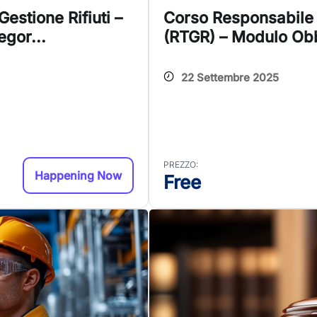
estione Rifiuti –
Corso Responsabile T
gor...
(RTGR) – Modulo Obb
22 Settembre 2025
PREZZO:
Happening Now
Free