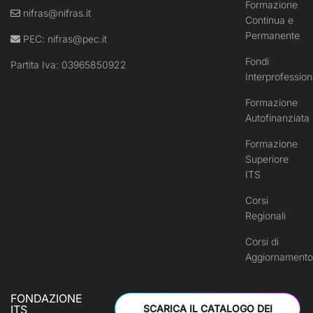
Formazione
nifras@nifras.it
Continua e
Permanente
PEC:
nifras@pec.it
Fondi
Partita Iva: 03965850922
Interprofession
Formazione
Autofinanziata
Formazione
Superiore
ITS
Corsi
Regionali
Corsi di
Aggiornamento
FONDAZIONE
ITS
SCARICA IL CATALOGO DEI