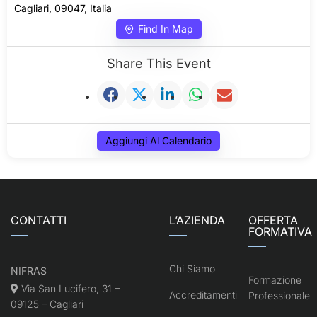
Cagliari, 09047, Italia
Find In Map
Share This Event
Aggiungi Al Calendario
CONTATTI
L’AZIENDA
OFFERTA
FORMATIVA
Chi Siamo
NIFRAS
Formazione
Via San Lucifero, 31 –
Accreditamenti
Professionale
09125 – Cagliari