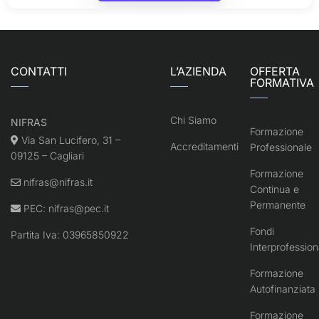
CONTATTI
L’AZIENDA
OFFERTA
FORMATIVA
Chi Siamo
NIFRAS
Formazione
Via San Lucifero, 31 –
Accreditamenti
Professionale
09125 – Cagliari
Formazione
nifras@nifras.it
Continua e
Permanente
PEC:
nifras@pec.it
Fondi
Partita Iva: 03965850922
Interprofession
Formazione
Autofinanziata
Formazione