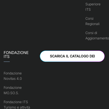
Superiore
ITS
Corsi
Regionali
Corsi di
Aggiornamento
FONDAZIONE
ITS
SCARICA IL CATALOGO DEI
CORSI
Fondazione
Novitas 4.0
Fondazione
MO.SO.S.
Fondazione ITS
Turismo e attività