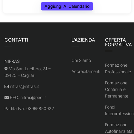
Aggiungi Al Calendario
CONTATTI
L’AZIENDA
OFFERTA
FORMATIVA
Chi Siamo
NIFRAS
Formazione
Via San Lucifero, 31 –
Accreditamenti
Professionale
09125 – Cagliari
Formazione
nifras@nifras.it
Continua e
Permanente
PEC:
nifras@pec.it
Fondi
Partita Iva: 03965850922
Interprofession
Formazione
Autofinanziata