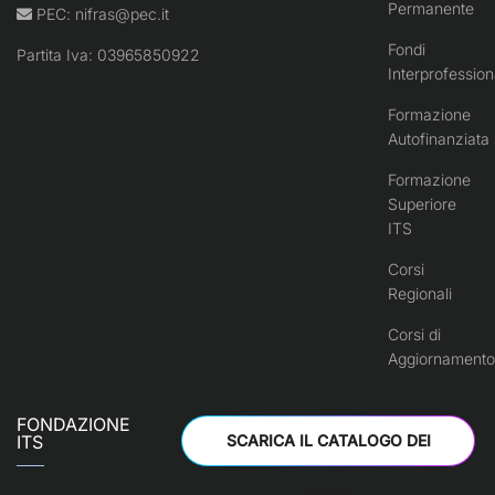
Permanente
PEC:
nifras@pec.it
Fondi
Partita Iva: 03965850922
Interprofession
Formazione
Autofinanziata
Formazione
Superiore
ITS
Corsi
Regionali
Corsi di
Aggiornamento
FONDAZIONE
ITS
SCARICA IL CATALOGO DEI
CORSI