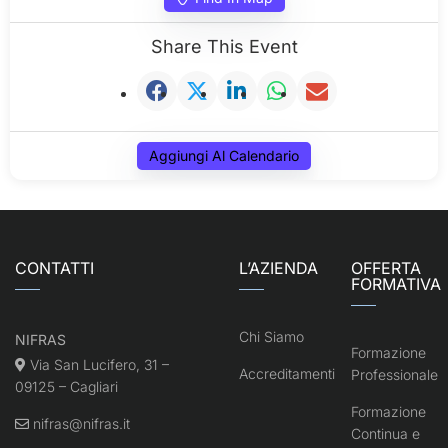
Share This Event
Aggiungi Al Calendario
CONTATTI
L’AZIENDA
OFFERTA
FORMATIVA
Chi Siamo
NIFRAS
Formazione
Via San Lucifero, 31 –
Accreditamenti
Professionale
09125 – Cagliari
Formazione
nifras@nifras.it
Continua e