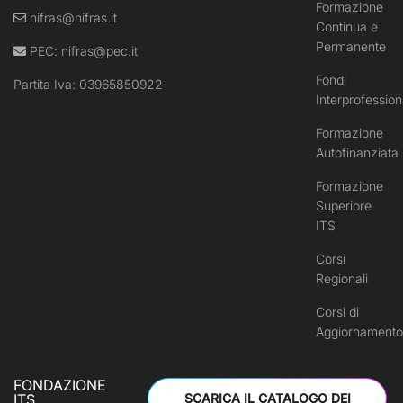
Formazione
nifras@nifras.it
Continua e
Permanente
PEC:
nifras@pec.it
Fondi
Partita Iva: 03965850922
Interprofession
Formazione
Autofinanziata
Formazione
Superiore
ITS
Corsi
Regionali
Corsi di
Aggiornamento
FONDAZIONE
ITS
SCARICA IL CATALOGO DEI