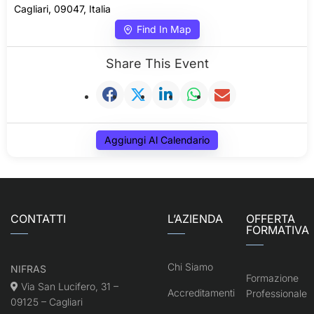
Cagliari, 09047, Italia
Find In Map
Share This Event
Aggiungi Al Calendario
CONTATTI
L’AZIENDA
OFFERTA
FORMATIVA
Chi Siamo
NIFRAS
Formazione
Via San Lucifero, 31 –
Accreditamenti
Professionale
09125 – Cagliari