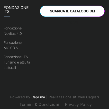
FONDAZIONE
ITS
SCARICA IL CATALOGO DEI
CORSI
Fondazione
Novitas 4.0
Fondazione
MO.SO.S.
Fondazione ITS
Turismo e attività
culturali
Powered by
Caprima
| Realizzazione siti web Cagliari
Termini & Condizioni
Privacy Policy