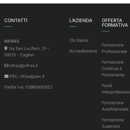
CONTATTI
L’AZIENDA
OFFERTA
FORMATIVA
Chi Siamo
NIFRAS
Formazione
Via San Lucifero, 31 –
Accreditamenti
Professionale
09125 – Cagliari
Formazione
nifras@nifras.it
Continua e
Permanente
PEC:
nifras@pec.it
Fondi
Partita Iva: 03965850922
Interprofession
Formazione
Autofinanziata
Formazione
Superiore