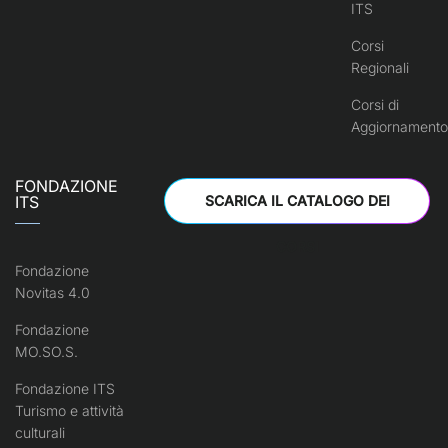
ITS
Corsi
Regionali
Corsi di
Aggiornamento
FONDAZIONE
ITS
SCARICA IL CATALOGO DEI
CORSI
Fondazione
Novitas 4.0
Fondazione
MO.SO.S.
Fondazione ITS
Turismo e attività
culturali