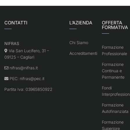
CONTATTI
L’AZIENDA
OFFERTA
FORMATIVA
Chi Siamo
NIFRAS
Formazione
Via San Lucifero, 31 –
Accreditamenti
Professionale
09125 – Cagliari
Formazione
nifras@nifras.it
Continua e
Permanente
PEC:
nifras@pec.it
Fondi
Partita Iva: 03965850922
Interprofession
Formazione
Autofinanziata
Formazione
Superiore