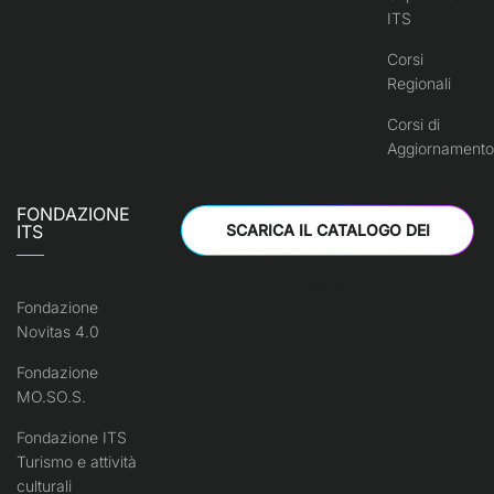
ITS
Corsi
Regionali
Corsi di
Aggiornamento
FONDAZIONE
ITS
SCARICA IL CATALOGO DEI
CORSI
Fondazione
Novitas 4.0
Fondazione
MO.SO.S.
Fondazione ITS
Turismo e attività
culturali