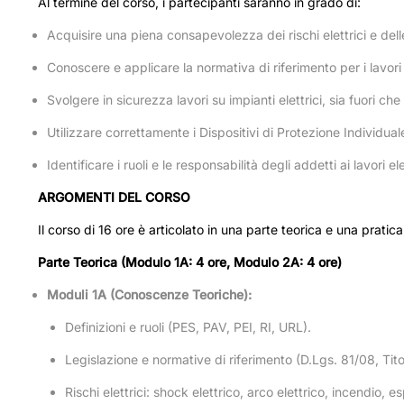
Al termine del corso, i partecipanti saranno in grado di:
Acquisire una piena consapevolezza dei rischi elettrici e del
Conoscere e applicare la normativa di riferimento per i lavori
Svolgere in sicurezza lavori su impianti elettrici, sia fuori che
Utilizzare correttamente i Dispositivi di Protezione Individuale 
Identificare i ruoli e le responsabilità degli addetti ai lavori el
ARGOMENTI DEL CORSO
Il corso di 16 ore è articolato in una parte teorica e una prati
Parte Teorica (Modulo 1A: 4 ore, Modulo 2A: 4 ore)
Moduli 1A (Conoscenze Teoriche):
Definizioni e ruoli (PES, PAV, PEI, RI, URL).
Legislazione e normative di riferimento (D.Lgs. 81/08, Tit
Rischi elettrici: shock elettrico, arco elettrico, incendio, 