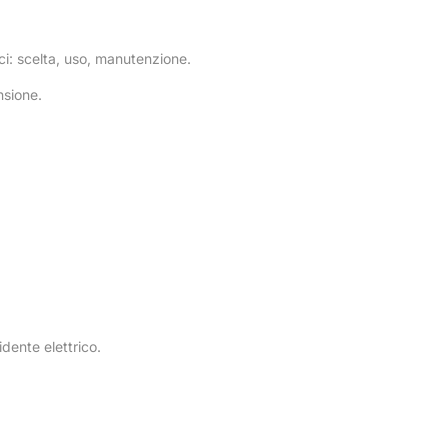
ici: scelta, uso, manutenzione.
nsione.
dente elettrico.