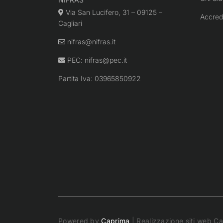
Via San Lucifero, 31 – 09125 –
Accred
Cagliari
nifras@nifras.it
PEC:
nifras@pec.it
Partita Iva: 03965850922
Powered by
Caprima
| Realizzazione siti web Cag