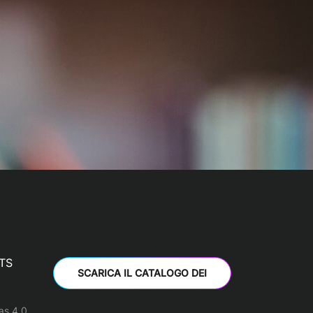
TS
SCARICA IL CATALOGO DEI
CORSI
as 4.0