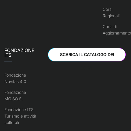
Corsi
Regionali
Corsi di
Aggiornamento
FONDAZIONE
ITS
SCARICA IL CATALOGO DEI
CORSI
Fondazione
Novitas 4.0
Fondazione
MO.SO.S.
Fondazione ITS
Turismo e attività
culturali